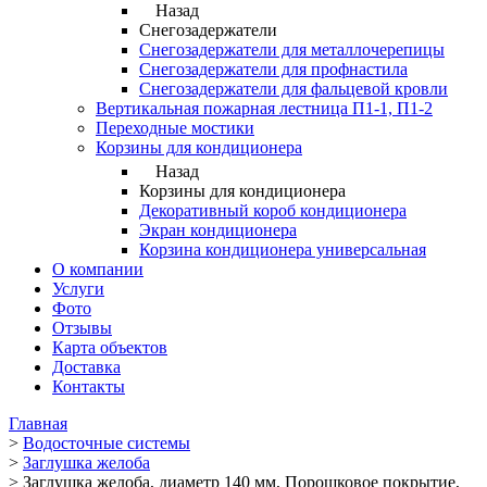
Назад
Снегозадержатели
Снегозадержатели для металлочерепицы
Снегозадержатели для профнастила
Снегозадержатели для фальцевой кровли
Вертикальная пожарная лестница П1-1, П1-2
Переходные мостики
Корзины для кондиционера
Назад
Корзины для кондиционера
Декоративный короб кондиционера
Экран кондиционера
Корзина кондиционера универсальная
О компании
Услуги
Фото
Отзывы
Карта объектов
Доставка
Контакты
Главная
>
Водосточные системы
>
Заглушка желоба
>
Заглушка желоба, диаметр 140 мм, Порошковое покрытие,