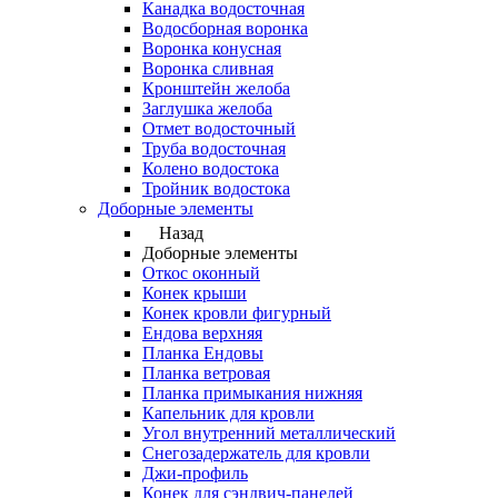
Канадка водосточная
Водосборная воронка
Воронка конусная
Воронка сливная
Кронштейн желоба
Заглушка желоба
Отмет водосточный
Труба водосточная
Колено водостока
Тройник водостока
Доборные элементы
Назад
Доборные элементы
Откос оконный
Конек крыши
Конек кровли фигурный
Ендова верхняя
Планка Ендовы
Планка ветровая
Планка примыкания нижняя
Капельник для кровли
Угол внутренний металлический
Снегозадержатель для кровли
Джи-профиль
Конек для сэндвич-панелей