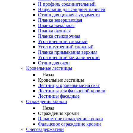
Н профиль соединительный
Нащельник для сэндвич-панелей
Отлив для цоколя фундамента
Планка завершающая
Планка начальная
Планка оконная
Планка стыковочная
Угол внешний сложный
Угол внутренний сложный
Планка примыкания верхняя
Угол внешний металлический
Отлив для окон
Кровельные лестницы
Назад
Кровельные лестницы
Лестницы кровельные на скат
Лестницы для фальцевой кровли
Лестницы фасадные
Ограждения кровли
Назад
Ограждения кровли
Парапетное ограждение кровли
Фальцевое ограждение кровли
Снегозадержатели