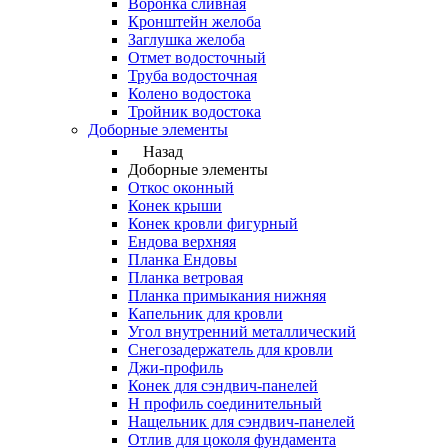
Воронка сливная
Кронштейн желоба
Заглушка желоба
Отмет водосточный
Труба водосточная
Колено водостока
Тройник водостока
Доборные элементы
Назад
Доборные элементы
Откос оконный
Конек крыши
Конек кровли фигурный
Ендова верхняя
Планка Ендовы
Планка ветровая
Планка примыкания нижняя
Капельник для кровли
Угол внутренний металлический
Снегозадержатель для кровли
Джи-профиль
Конек для сэндвич-панелей
Н профиль соединительный
Нащельник для сэндвич-панелей
Отлив для цоколя фундамента