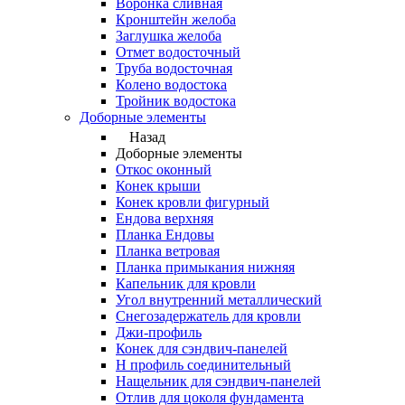
Воронка сливная
Кронштейн желоба
Заглушка желоба
Отмет водосточный
Труба водосточная
Колено водостока
Тройник водостока
Доборные элементы
Назад
Доборные элементы
Откос оконный
Конек крыши
Конек кровли фигурный
Ендова верхняя
Планка Ендовы
Планка ветровая
Планка примыкания нижняя
Капельник для кровли
Угол внутренний металлический
Снегозадержатель для кровли
Джи-профиль
Конек для сэндвич-панелей
Н профиль соединительный
Нащельник для сэндвич-панелей
Отлив для цоколя фундамента