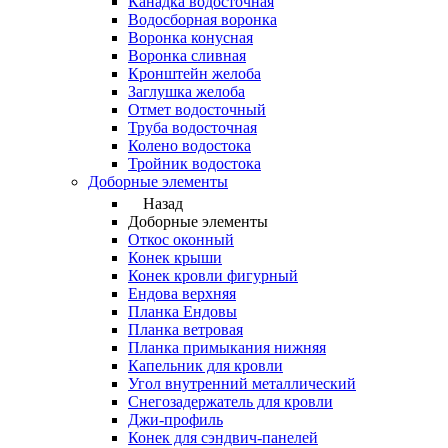
Канадка водосточная
Водосборная воронка
Воронка конусная
Воронка сливная
Кронштейн желоба
Заглушка желоба
Отмет водосточный
Труба водосточная
Колено водостока
Тройник водостока
Доборные элементы
Назад
Доборные элементы
Откос оконный
Конек крыши
Конек кровли фигурный
Ендова верхняя
Планка Ендовы
Планка ветровая
Планка примыкания нижняя
Капельник для кровли
Угол внутренний металлический
Снегозадержатель для кровли
Джи-профиль
Конек для сэндвич-панелей