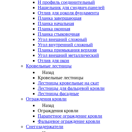
Н профиль соединительный
Нащельник для сэндвич-панелей
Отлив для цоколя фундамента
Планка завершающая
Планка начальная
Планка оконная
Планка стыковочная
Угол внешний сложный
Угол внутренний сложный
Планка примыкания верхняя
Угол внешний металлический
Отлив для окон
Кровельные лестницы
Назад
Кровельные лестницы
Лестницы кровельные на скат
Лестницы для фальцевой кровли
Лестницы фасадные
Ограждения кровли
Назад
Ограждения кровли
Парапетное ограждение кровли
Фальцевое ограждение кровли
Снегозадержатели