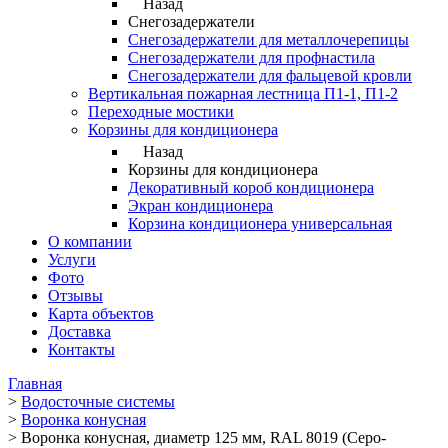
Назад
Снегозадержатели
Снегозадержатели для металлочерепицы
Снегозадержатели для профнастила
Снегозадержатели для фальцевой кровли
Вертикальная пожарная лестница П1-1, П1-2
Переходные мостики
Корзины для кондиционера
Назад
Корзины для кондиционера
Декоративный короб кондиционера
Экран кондиционера
Корзина кондиционера универсальная
О компании
Услуги
Фото
Отзывы
Карта объектов
Доставка
Контакты
Главная
>
Водосточные системы
>
Воронка конусная
>
Воронка конусная, диаметр 125 мм, RAL 8019 (Серо-