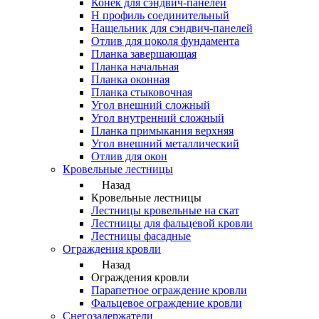
Конек для сэндвич-панелей
Н профиль соединительный
Нащельник для сэндвич-панелей
Отлив для цоколя фундамента
Планка завершающая
Планка начальная
Планка оконная
Планка стыковочная
Угол внешний сложный
Угол внутренний сложный
Планка примыкания верхняя
Угол внешний металлический
Отлив для окон
Кровельные лестницы
Назад
Кровельные лестницы
Лестницы кровельные на скат
Лестницы для фальцевой кровли
Лестницы фасадные
Ограждения кровли
Назад
Ограждения кровли
Парапетное ограждение кровли
Фальцевое ограждение кровли
Снегозадержатели