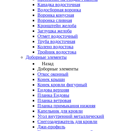
Канадка водосточная
Водосборная воронка
Воронка конусная
Воронка сливная
Кронштейн желоба
Заглушка желоба
Отмет водосточный
Труба водосточная
Колено водостока
Тройник водостока
Доборные элементы
Назад
Доборные элементы
Откос оконный
Конек крыши
Конек кровли фигурный
Ендова верхняя
Планка Ендовы
Планка ветровая
Планка примыкания нижняя
Капельник для кровли
Угол внутренний металлический
Снегозадержатель для кровли
Джи-профиль