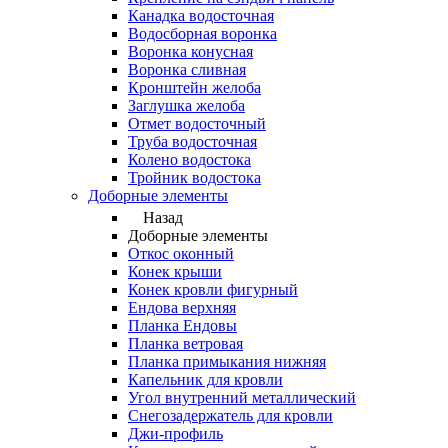
Канадка водосточная
Водосборная воронка
Воронка конусная
Воронка сливная
Кронштейн желоба
Заглушка желоба
Отмет водосточный
Труба водосточная
Колено водостока
Тройник водостока
Доборные элементы
Назад
Доборные элементы
Откос оконный
Конек крыши
Конек кровли фигурный
Ендова верхняя
Планка Ендовы
Планка ветровая
Планка примыкания нижняя
Капельник для кровли
Угол внутренний металлический
Снегозадержатель для кровли
Джи-профиль