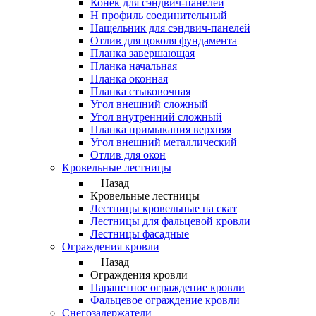
Конек для сэндвич-панелей
Н профиль соединительный
Нащельник для сэндвич-панелей
Отлив для цоколя фундамента
Планка завершающая
Планка начальная
Планка оконная
Планка стыковочная
Угол внешний сложный
Угол внутренний сложный
Планка примыкания верхняя
Угол внешний металлический
Отлив для окон
Кровельные лестницы
Назад
Кровельные лестницы
Лестницы кровельные на скат
Лестницы для фальцевой кровли
Лестницы фасадные
Ограждения кровли
Назад
Ограждения кровли
Парапетное ограждение кровли
Фальцевое ограждение кровли
Снегозадержатели