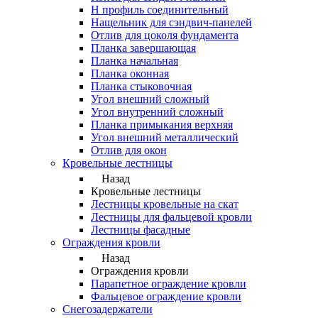
Н профиль соединительный
Нащельник для сэндвич-панелей
Отлив для цоколя фундамента
Планка завершающая
Планка начальная
Планка оконная
Планка стыковочная
Угол внешний сложный
Угол внутренний сложный
Планка примыкания верхняя
Угол внешний металлический
Отлив для окон
Кровельные лестницы
Назад
Кровельные лестницы
Лестницы кровельные на скат
Лестницы для фальцевой кровли
Лестницы фасадные
Ограждения кровли
Назад
Ограждения кровли
Парапетное ограждение кровли
Фальцевое ограждение кровли
Снегозадержатели