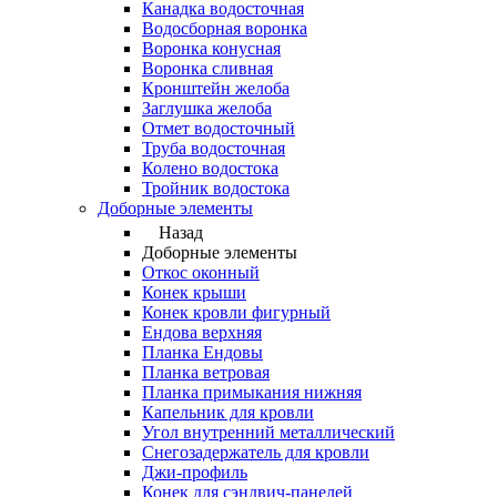
Канадка водосточная
Водосборная воронка
Воронка конусная
Воронка сливная
Кронштейн желоба
Заглушка желоба
Отмет водосточный
Труба водосточная
Колено водостока
Тройник водостока
Доборные элементы
Назад
Доборные элементы
Откос оконный
Конек крыши
Конек кровли фигурный
Ендова верхняя
Планка Ендовы
Планка ветровая
Планка примыкания нижняя
Капельник для кровли
Угол внутренний металлический
Снегозадержатель для кровли
Джи-профиль
Конек для сэндвич-панелей