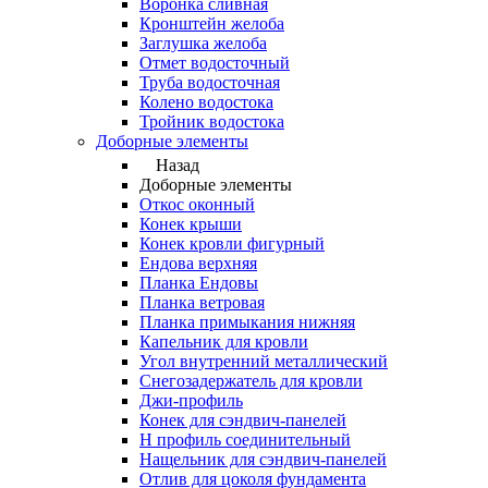
Воронка сливная
Кронштейн желоба
Заглушка желоба
Отмет водосточный
Труба водосточная
Колено водостока
Тройник водостока
Доборные элементы
Назад
Доборные элементы
Откос оконный
Конек крыши
Конек кровли фигурный
Ендова верхняя
Планка Ендовы
Планка ветровая
Планка примыкания нижняя
Капельник для кровли
Угол внутренний металлический
Снегозадержатель для кровли
Джи-профиль
Конек для сэндвич-панелей
Н профиль соединительный
Нащельник для сэндвич-панелей
Отлив для цоколя фундамента