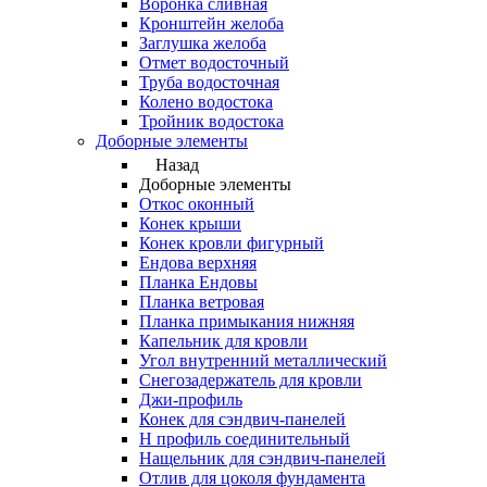
Воронка сливная
Кронштейн желоба
Заглушка желоба
Отмет водосточный
Труба водосточная
Колено водостока
Тройник водостока
Доборные элементы
Назад
Доборные элементы
Откос оконный
Конек крыши
Конек кровли фигурный
Ендова верхняя
Планка Ендовы
Планка ветровая
Планка примыкания нижняя
Капельник для кровли
Угол внутренний металлический
Снегозадержатель для кровли
Джи-профиль
Конек для сэндвич-панелей
Н профиль соединительный
Нащельник для сэндвич-панелей
Отлив для цоколя фундамента