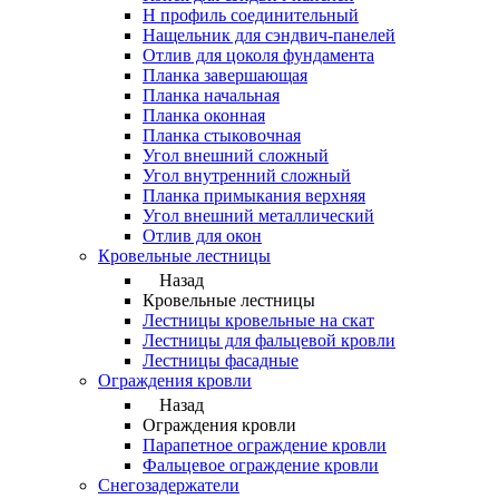
Н профиль соединительный
Нащельник для сэндвич-панелей
Отлив для цоколя фундамента
Планка завершающая
Планка начальная
Планка оконная
Планка стыковочная
Угол внешний сложный
Угол внутренний сложный
Планка примыкания верхняя
Угол внешний металлический
Отлив для окон
Кровельные лестницы
Назад
Кровельные лестницы
Лестницы кровельные на скат
Лестницы для фальцевой кровли
Лестницы фасадные
Ограждения кровли
Назад
Ограждения кровли
Парапетное ограждение кровли
Фальцевое ограждение кровли
Снегозадержатели