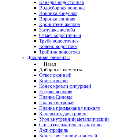
Канадка водосточная
Водосборная воронка
Воронка конусная
Воронка сливная
Кронштейн желоба
Заглушка желоба
Отмет водосточный
Труба водосточная
Колено водостока
Тройник водостока
Доборные элементы
Назад
Доборные элементы
Откос оконный
Конек крыши
Конек кровли фигурный
Ендова верхняя
Планка Ендовы
Планка ветровая
Планка примыкания нижняя
Капельник для кровли
Угол внутренний металлический
Снегозадержатель для кровли
Джи-профиль
Конек для сэндвич-панелей