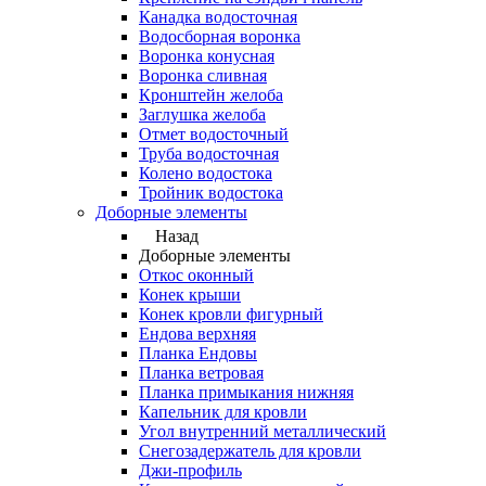
Канадка водосточная
Водосборная воронка
Воронка конусная
Воронка сливная
Кронштейн желоба
Заглушка желоба
Отмет водосточный
Труба водосточная
Колено водостока
Тройник водостока
Доборные элементы
Назад
Доборные элементы
Откос оконный
Конек крыши
Конек кровли фигурный
Ендова верхняя
Планка Ендовы
Планка ветровая
Планка примыкания нижняя
Капельник для кровли
Угол внутренний металлический
Снегозадержатель для кровли
Джи-профиль