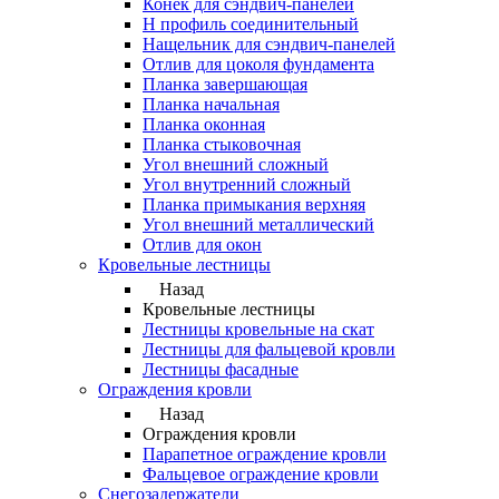
Конек для сэндвич-панелей
Н профиль соединительный
Нащельник для сэндвич-панелей
Отлив для цоколя фундамента
Планка завершающая
Планка начальная
Планка оконная
Планка стыковочная
Угол внешний сложный
Угол внутренний сложный
Планка примыкания верхняя
Угол внешний металлический
Отлив для окон
Кровельные лестницы
Назад
Кровельные лестницы
Лестницы кровельные на скат
Лестницы для фальцевой кровли
Лестницы фасадные
Ограждения кровли
Назад
Ограждения кровли
Парапетное ограждение кровли
Фальцевое ограждение кровли
Снегозадержатели