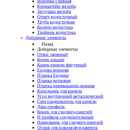
Воронка сливная
Кронштейн желоба
Заглушка желоба
Отмет водосточный
Труба водосточная
Колено водостока
Тройник водостока
Доборные элементы
Назад
Доборные элементы
Откос оконный
Конек крыши
Конек кровли фигурный
Ендова верхняя
Планка Ендовы
Планка ветровая
Планка примыкания нижняя
Капельник для кровли
Угол внутренний металлический
Снегозадержатель для кровли
Джи-профиль
Конек для сэндвич-панелей
Н профиль соединительный
Нащельник для сэндвич-панелей
Отлив для цоколя фундамента