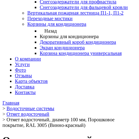
Снегозадержатели для профнастила
Снегозадержатели для фальцевой кровли
Вертикальная пожарная лестница П1-1, П1-2
Переходные мостики
Корзины для кондиционера
Назад
Корзины для кондиционера
Декоративный короб кондиционера
Экран кондиционера
Корзина кондиционера универсальная
О компании
Услуги
Фото
Отзывы
Карта объектов
Доставка
Контакты
Главная
>
Водосточные системы
>
Отмет водосточный
>
Отмет водосточный, диаметр 100 мм, Порошковое
покрытие, RAL 3005 (Винно-красный)