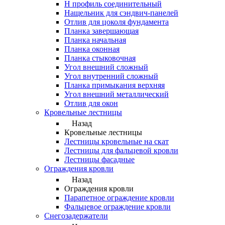
Н профиль соединительный
Нащельник для сэндвич-панелей
Отлив для цоколя фундамента
Планка завершающая
Планка начальная
Планка оконная
Планка стыковочная
Угол внешний сложный
Угол внутренний сложный
Планка примыкания верхняя
Угол внешний металлический
Отлив для окон
Кровельные лестницы
Назад
Кровельные лестницы
Лестницы кровельные на скат
Лестницы для фальцевой кровли
Лестницы фасадные
Ограждения кровли
Назад
Ограждения кровли
Парапетное ограждение кровли
Фальцевое ограждение кровли
Снегозадержатели