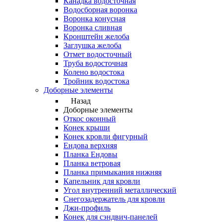
Канадка водосточная
Водосборная воронка
Воронка конусная
Воронка сливная
Кронштейн желоба
Заглушка желоба
Отмет водосточный
Труба водосточная
Колено водостока
Тройник водостока
Доборные элементы
Назад
Доборные элементы
Откос оконный
Конек крыши
Конек кровли фигурный
Ендова верхняя
Планка Ендовы
Планка ветровая
Планка примыкания нижняя
Капельник для кровли
Угол внутренний металлический
Снегозадержатель для кровли
Джи-профиль
Конек для сэндвич-панелей