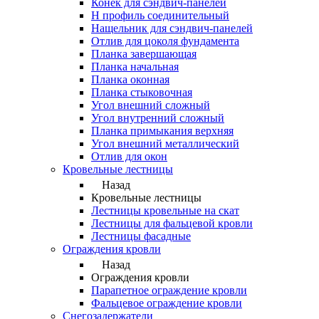
Конек для сэндвич-панелей
Н профиль соединительный
Нащельник для сэндвич-панелей
Отлив для цоколя фундамента
Планка завершающая
Планка начальная
Планка оконная
Планка стыковочная
Угол внешний сложный
Угол внутренний сложный
Планка примыкания верхняя
Угол внешний металлический
Отлив для окон
Кровельные лестницы
Назад
Кровельные лестницы
Лестницы кровельные на скат
Лестницы для фальцевой кровли
Лестницы фасадные
Ограждения кровли
Назад
Ограждения кровли
Парапетное ограждение кровли
Фальцевое ограждение кровли
Снегозадержатели