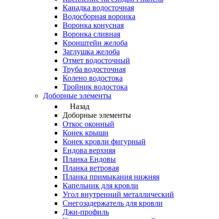
Канадка водосточная
Водосборная воронка
Воронка конусная
Воронка сливная
Кронштейн желоба
Заглушка желоба
Отмет водосточный
Труба водосточная
Колено водостока
Тройник водостока
Доборные элементы
Назад
Доборные элементы
Откос оконный
Конек крыши
Конек кровли фигурный
Ендова верхняя
Планка Ендовы
Планка ветровая
Планка примыкания нижняя
Капельник для кровли
Угол внутренний металлический
Снегозадержатель для кровли
Джи-профиль