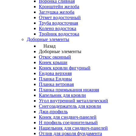
Воронка сливная
Кронштейн желоба
Заглушка желоба
Отмет водосточный
Труба водосточная
Колено водостока
Тройник водостока
Доборные элементы
Назад
Доборные элементы
Откос оконный
Конек крыши
Конек кровли фигурный
Ендова верхняя
Планка Ендовы
Планка ветровая
Планка примыкания нижняя
Капельник для кровли
Угол внутренний металлический
Снегозадержатель для кровли
Джи-профиль
Конек для сэндвич-панелей
Н профиль соединительный
Нащельник для сэндвич-панелей
Отлив для цоколя фундамента