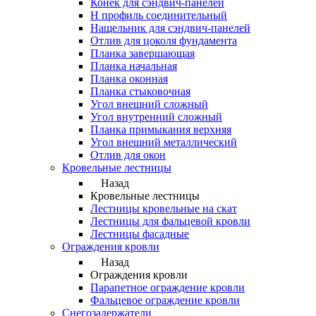
Конек для сэндвич-панелей
Н профиль соединительный
Нащельник для сэндвич-панелей
Отлив для цоколя фундамента
Планка завершающая
Планка начальная
Планка оконная
Планка стыковочная
Угол внешний сложный
Угол внутренний сложный
Планка примыкания верхняя
Угол внешний металлический
Отлив для окон
Кровельные лестницы
Назад
Кровельные лестницы
Лестницы кровельные на скат
Лестницы для фальцевой кровли
Лестницы фасадные
Ограждения кровли
Назад
Ограждения кровли
Парапетное ограждение кровли
Фальцевое ограждение кровли
Снегозадержатели