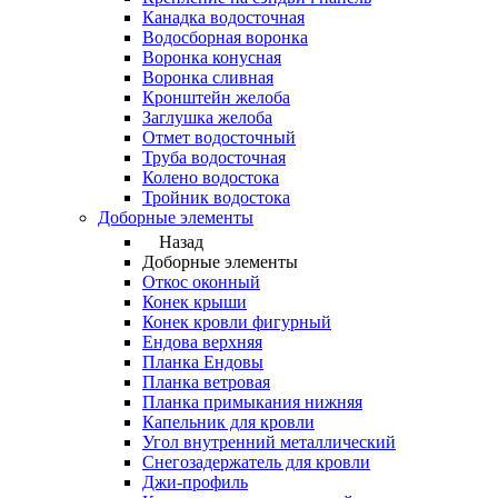
Канадка водосточная
Водосборная воронка
Воронка конусная
Воронка сливная
Кронштейн желоба
Заглушка желоба
Отмет водосточный
Труба водосточная
Колено водостока
Тройник водостока
Доборные элементы
Назад
Доборные элементы
Откос оконный
Конек крыши
Конек кровли фигурный
Ендова верхняя
Планка Ендовы
Планка ветровая
Планка примыкания нижняя
Капельник для кровли
Угол внутренний металлический
Снегозадержатель для кровли
Джи-профиль