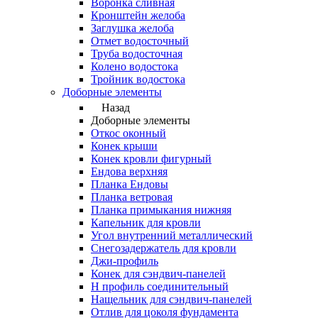
Воронка сливная
Кронштейн желоба
Заглушка желоба
Отмет водосточный
Труба водосточная
Колено водостока
Тройник водостока
Доборные элементы
Назад
Доборные элементы
Откос оконный
Конек крыши
Конек кровли фигурный
Ендова верхняя
Планка Ендовы
Планка ветровая
Планка примыкания нижняя
Капельник для кровли
Угол внутренний металлический
Снегозадержатель для кровли
Джи-профиль
Конек для сэндвич-панелей
Н профиль соединительный
Нащельник для сэндвич-панелей
Отлив для цоколя фундамента