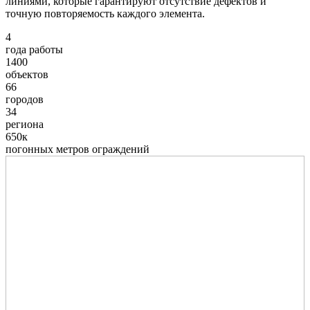
линиями, которые гарантируют отсутствие дефектов и
точную повторяемость каждого элемента.
4
года работы
1400
объектов
66
городов
34
региона
650к
погонных метров ограждений