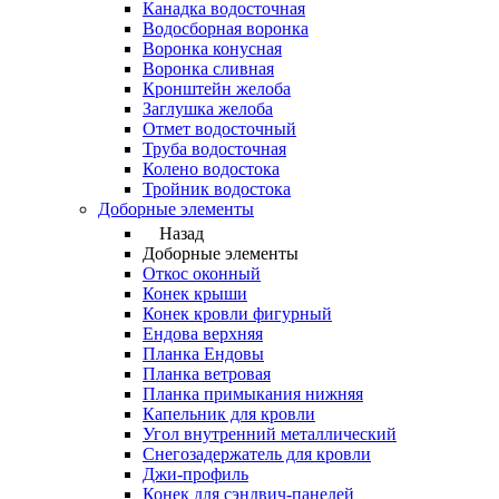
Канадка водосточная
Водосборная воронка
Воронка конусная
Воронка сливная
Кронштейн желоба
Заглушка желоба
Отмет водосточный
Труба водосточная
Колено водостока
Тройник водостока
Доборные элементы
Назад
Доборные элементы
Откос оконный
Конек крыши
Конек кровли фигурный
Ендова верхняя
Планка Ендовы
Планка ветровая
Планка примыкания нижняя
Капельник для кровли
Угол внутренний металлический
Снегозадержатель для кровли
Джи-профиль
Конек для сэндвич-панелей