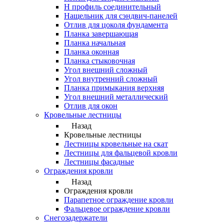
Н профиль соединительный
Нащельник для сэндвич-панелей
Отлив для цоколя фундамента
Планка завершающая
Планка начальная
Планка оконная
Планка стыковочная
Угол внешний сложный
Угол внутренний сложный
Планка примыкания верхняя
Угол внешний металлический
Отлив для окон
Кровельные лестницы
Назад
Кровельные лестницы
Лестницы кровельные на скат
Лестницы для фальцевой кровли
Лестницы фасадные
Ограждения кровли
Назад
Ограждения кровли
Парапетное ограждение кровли
Фальцевое ограждение кровли
Снегозадержатели