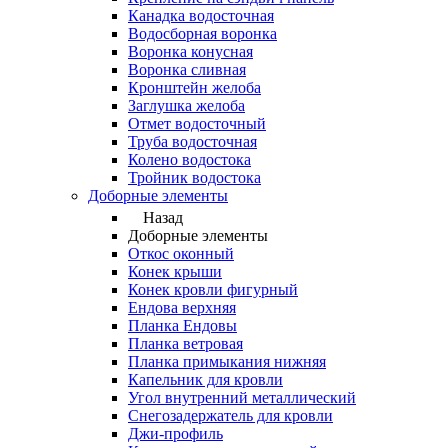
Канадка водосточная
Водосборная воронка
Воронка конусная
Воронка сливная
Кронштейн желоба
Заглушка желоба
Отмет водосточный
Труба водосточная
Колено водостока
Тройник водостока
Доборные элементы
Назад
Доборные элементы
Откос оконный
Конек крыши
Конек кровли фигурный
Ендова верхняя
Планка Ендовы
Планка ветровая
Планка примыкания нижняя
Капельник для кровли
Угол внутренний металлический
Снегозадержатель для кровли
Джи-профиль