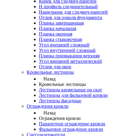
Конек для сэндвич-панелей
Н профиль соединительный
Нащельник для сэндвич-панелей
Отлив для цоколя фундамента
Планка завершающая
Планка начальная
Планка оконная
Планка стыковочная
Угол внешний сложный
Угол внутренний сложный
Планка примыкания верхняя
Угол внешний металлический
Отлив для окон
Кровельные лестницы
Назад
Кровельные лестницы
Лестницы кровельные на скат
Лестницы для фальцевой кровли
Лестницы фасадные
Ограждения кровли
Назад
Ограждения кровли
Парапетное ограждение кровли
Фальцевое ограждение кровли
Снегозадержатели