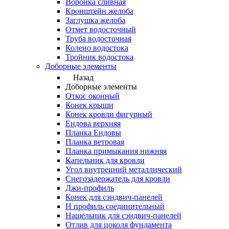
Воронка сливная
Кронштейн желоба
Заглушка желоба
Отмет водосточный
Труба водосточная
Колено водостока
Тройник водостока
Доборные элементы
Назад
Доборные элементы
Откос оконный
Конек крыши
Конек кровли фигурный
Ендова верхняя
Планка Ендовы
Планка ветровая
Планка примыкания нижняя
Капельник для кровли
Угол внутренний металлический
Снегозадержатель для кровли
Джи-профиль
Конек для сэндвич-панелей
Н профиль соединительный
Нащельник для сэндвич-панелей
Отлив для цоколя фундамента