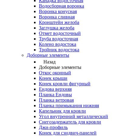
Канадка водосточная
Водосборная воронка
Воронка конусная
Воронка сливная
Кронштейн желоба
Заглушка желоба
Отмет водосточный
Труба водосточная
Колено водостока
Тройник водостока
Доборные элементы
Назад
Доборные элементы
Откос оконный
Конек крыши
Конек кровли фигурный
Ендова верхняя
Планка Ендовы
Планка ветровая
Планка примыкания нижняя
Капельник для кровли
Угол внутренний металлический
Снегозадержатель для кровли
Джи-профиль
Конек для сэндвич-панелей