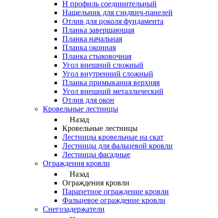
Н профиль соединительный
Нащельник для сэндвич-панелей
Отлив для цоколя фундамента
Планка завершающая
Планка начальная
Планка оконная
Планка стыковочная
Угол внешний сложный
Угол внутренний сложный
Планка примыкания верхняя
Угол внешний металлический
Отлив для окон
Кровельные лестницы
Назад
Кровельные лестницы
Лестницы кровельные на скат
Лестницы для фальцевой кровли
Лестницы фасадные
Ограждения кровли
Назад
Ограждения кровли
Парапетное ограждение кровли
Фальцевое ограждение кровли
Снегозадержатели