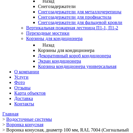
Назад
Снегозадержатели
Снегозадержатели для металлочерепицы
Снегозадержатели для профнастила
Снегозадержатели для фальцевой кровли
Вертикальная пожарная лестница П1-1, П1-2
Переходные мостики
Корзины для кондиционера
Назад
Корзины для кондиционера
Декоративный короб кондиционера
Экран кондиционера
Корзина кондиционера универсальная
О компании
Услуги
Фото
Отзывы
Карта объектов
Доставка
Контакты
Главная
>
Водосточные системы
>
Воронка конусная
>
Воронка конусная, диаметр 100 мм, RAL 7004 (Сигнальный