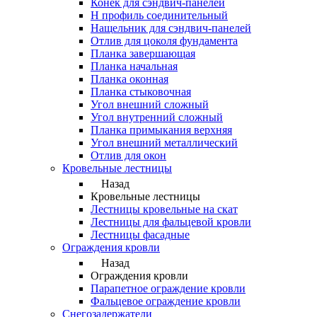
Конек для сэндвич-панелей
Н профиль соединительный
Нащельник для сэндвич-панелей
Отлив для цоколя фундамента
Планка завершающая
Планка начальная
Планка оконная
Планка стыковочная
Угол внешний сложный
Угол внутренний сложный
Планка примыкания верхняя
Угол внешний металлический
Отлив для окон
Кровельные лестницы
Назад
Кровельные лестницы
Лестницы кровельные на скат
Лестницы для фальцевой кровли
Лестницы фасадные
Ограждения кровли
Назад
Ограждения кровли
Парапетное ограждение кровли
Фальцевое ограждение кровли
Снегозадержатели