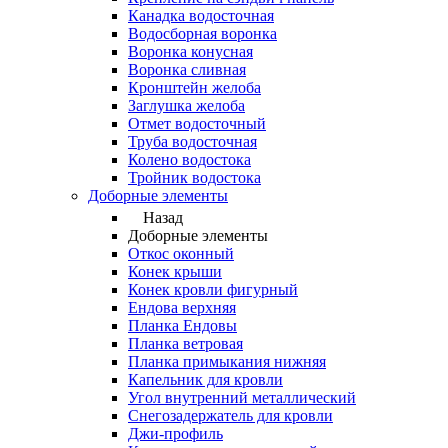
Канадка водосточная
Водосборная воронка
Воронка конусная
Воронка сливная
Кронштейн желоба
Заглушка желоба
Отмет водосточный
Труба водосточная
Колено водостока
Тройник водостока
Доборные элементы
Назад
Доборные элементы
Откос оконный
Конек крыши
Конек кровли фигурный
Ендова верхняя
Планка Ендовы
Планка ветровая
Планка примыкания нижняя
Капельник для кровли
Угол внутренний металлический
Снегозадержатель для кровли
Джи-профиль