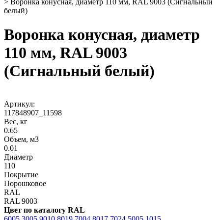
>
Воронка конусная, диаметр 110 мм, RAL 9003 (Сигнальный
белый)
Воронка конусная, диаметр
110 мм, RAL 9003
(Сигнальный белый)
Артикул:
117848907_11598
Вес, кг
0.65
Объем, м3
0.01
Диаметр
110
Покрытие
Порошковое
RAL
RAL 9003
Цвет по каталогу RAL
6005
3005
9010
8019
7004
8017
7024
5005
1015