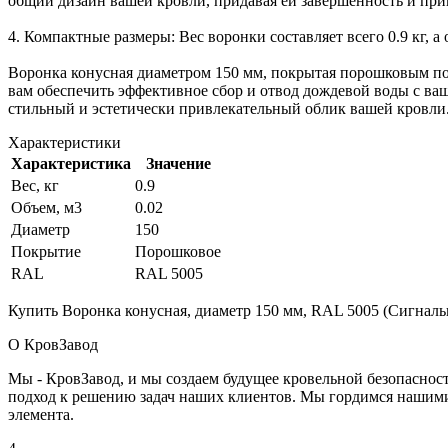
общий дизайн вашей кровли, придавая ей завершенность и при
4. Компактные размеры: Вес воронки составляет всего 0.9 кг, а
Воронка конусная диаметром 150 мм, покрытая порошковым п
вам обеспечить эффективное сбор и отвод дождевой воды с ва
стильный и эстетически привлекательный облик вашей кровли
Характеристики
Характеристика
Значение
Вес, кг
0.9
Объем, м3
0.02
Диаметр
150
Покрытие
Порошковое
RAL
RAL 5005
Купить Воронка конусная, диаметр 150 мм, RAL 5005 (Сигналь
О КровЗавод
Мы - КровЗавод, и мы создаем будущее кровельной безопаснос
подход к решению задач наших клиентов. Мы гордимся нашим
элемента.