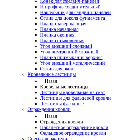
Конек для сэндвич-панелей
Н профиль соединительный
Нащельник для сэндвич-панелей
Отлив для цоколя фундамента
Планка завершающая
Планка начальная
Планка оконная
Планка стыковочная
Угол внешний сложный
Угол внутренний сложный
Планка примыкания верхняя
Угол внешний металлический
Отлив для окон
Кровельные лестницы
Назад
Кровельные лестницы
Лестницы кровельные на скат
Лестницы для фальцевой кровли
Лестницы фасадные
Ограждения кровли
Назад
Ограждения кровли
Парапетное ограждение кровли
Фальцевое ограждение кровли
Снегозадержатели