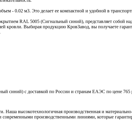
влекательность.
 объем - 0.02 м3. Это делает ее компактной и удобной в транспор
окрытием RAL 5005 (Сигнальный синий), представляет собой н
шей кровли. Выбирая продукцию КровЗавод, вы получаете гарант
.
ный синий) с доставкой по России и странам ЕАЭС по цене 765 
ти. Наша высокотехнологичная производственная и материально-
и современными производственными линиями, которые гарантир