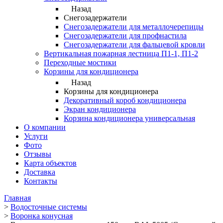
Назад
Снегозадержатели
Снегозадержатели для металлочерепицы
Снегозадержатели для профнастила
Снегозадержатели для фальцевой кровли
Вертикальная пожарная лестница П1-1, П1-2
Переходные мостики
Корзины для кондиционера
Назад
Корзины для кондиционера
Декоративный короб кондиционера
Экран кондиционера
Корзина кондиционера универсальная
О компании
Услуги
Фото
Отзывы
Карта объектов
Доставка
Контакты
Главная
>
Водосточные системы
>
Воронка конусная