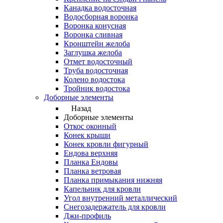
Канадка водосточная
Водосборная воронка
Воронка конусная
Воронка сливная
Кронштейн желоба
Заглушка желоба
Отмет водосточный
Труба водосточная
Колено водостока
Тройник водостока
Доборные элементы
Назад
Доборные элементы
Откос оконный
Конек крыши
Конек кровли фигурный
Ендова верхняя
Планка Ендовы
Планка ветровая
Планка примыкания нижняя
Капельник для кровли
Угол внутренний металлический
Снегозадержатель для кровли
Джи-профиль