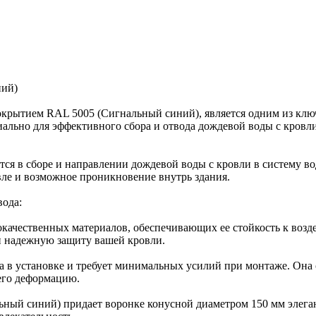
ний)
крытием RAL 5005 (Сигнальный синий), является одним из клю
иально для эффективного сбора и отвода дождевой воды с кровл
ся в сборе и направлении дождевой воды с кровли в систему во
вле и возможное проникновение внутрь здания.
вода:
кокачественных материалов, обеспечивающих ее стойкость к воз
и надежную защиту вашей кровли.
ка в установке и требует минимальных усилий при монтаже. Он
его деформацию.
ьный синий) придает воронке конусной диаметром 150 мм элег