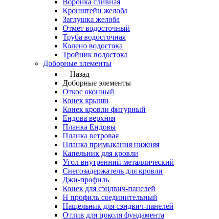
Воронка сливная
Кронштейн желоба
Заглушка желоба
Отмет водосточный
Труба водосточная
Колено водостока
Тройник водостока
Доборные элементы
Назад
Доборные элементы
Откос оконный
Конек крыши
Конек кровли фигурный
Ендова верхняя
Планка Ендовы
Планка ветровая
Планка примыкания нижняя
Капельник для кровли
Угол внутренний металлический
Снегозадержатель для кровли
Джи-профиль
Конек для сэндвич-панелей
Н профиль соединительный
Нащельник для сэндвич-панелей
Отлив для цоколя фундамента