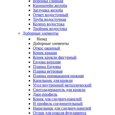
Воронка сливная
Кронштейн желоба
Заглушка желоба
Отмет водосточный
Труба водосточная
Колено водостока
Тройник водостока
Доборные элементы
Назад
Доборные элементы
Откос оконный
Конек крыши
Конек кровли фигурный
Ендова верхняя
Планка Ендовы
Планка ветровая
Планка примыкания нижняя
Капельник для кровли
Угол внутренний металлический
Снегозадержатель для кровли
Джи-профиль
Конек для сэндвич-панелей
Н профиль соединительный
Нащельник для сэндвич-панелей
Отлив для цоколя фундамента