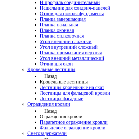
Н профиль соединительный
Нащельник для сэндвич-панелей
Отлив для цоколя фундамента
Планка завершающая
Планка начальная
Планка оконная
Планка стыковочная
Угол внешний сложный
Угол внутренний сложный
Планка примыкания верхняя
Угол внешний металлический
Отлив для окон
Кровельные лестницы
Назад
Кровельные лестницы
Лестницы кровельные на скат
Лестницы для фальцевой кровли
Лестницы фасадные
Ограждения кровли
Назад
Ограждения кровли
Парапетное ограждение кровли
Фальцевое ограждение кровли
Снегозадержатели