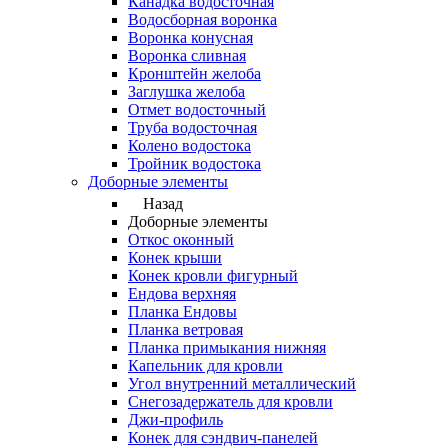
Канадка водосточная
Водосборная воронка
Воронка конусная
Воронка сливная
Кронштейн желоба
Заглушка желоба
Отмет водосточный
Труба водосточная
Колено водостока
Тройник водостока
Доборные элементы
Назад
Доборные элементы
Откос оконный
Конек крыши
Конек кровли фигурный
Ендова верхняя
Планка Ендовы
Планка ветровая
Планка примыкания нижняя
Капельник для кровли
Угол внутренний металлический
Снегозадержатель для кровли
Джи-профиль
Конек для сэндвич-панелей