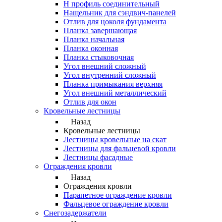
Н профиль соединительный
Нащельник для сэндвич-панелей
Отлив для цоколя фундамента
Планка завершающая
Планка начальная
Планка оконная
Планка стыковочная
Угол внешний сложный
Угол внутренний сложный
Планка примыкания верхняя
Угол внешний металлический
Отлив для окон
Кровельные лестницы
Назад
Кровельные лестницы
Лестницы кровельные на скат
Лестницы для фальцевой кровли
Лестницы фасадные
Ограждения кровли
Назад
Ограждения кровли
Парапетное ограждение кровли
Фальцевое ограждение кровли
Снегозадержатели