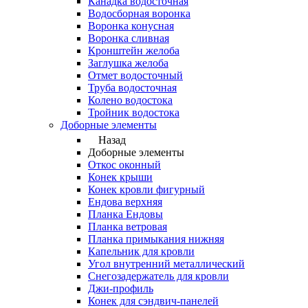
Канадка водосточная
Водосборная воронка
Воронка конусная
Воронка сливная
Кронштейн желоба
Заглушка желоба
Отмет водосточный
Труба водосточная
Колено водостока
Тройник водостока
Доборные элементы
Назад
Доборные элементы
Откос оконный
Конек крыши
Конек кровли фигурный
Ендова верхняя
Планка Ендовы
Планка ветровая
Планка примыкания нижняя
Капельник для кровли
Угол внутренний металлический
Снегозадержатель для кровли
Джи-профиль
Конек для сэндвич-панелей