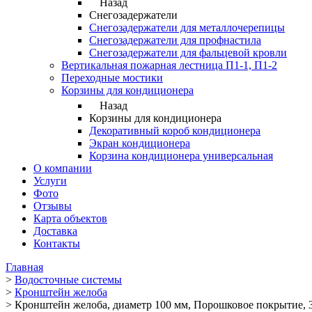
Назад
Снегозадержатели
Снегозадержатели для металлочерепицы
Снегозадержатели для профнастила
Снегозадержатели для фальцевой кровли
Вертикальная пожарная лестница П1-1, П1-2
Переходные мостики
Корзины для кондиционера
Назад
Корзины для кондиционера
Декоративный короб кондиционера
Экран кондиционера
Корзина кондиционера универсальная
О компании
Услуги
Фото
Отзывы
Карта объектов
Доставка
Контакты
Главная
>
Водосточные системы
>
Кронштейн желоба
>
Кронштейн желоба, диаметр 100 мм, Порошковое покрытие, 