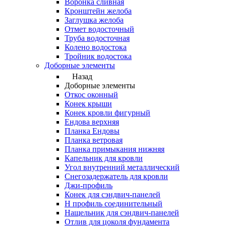
Воронка сливная
Кронштейн желоба
Заглушка желоба
Отмет водосточный
Труба водосточная
Колено водостока
Тройник водостока
Доборные элементы
Назад
Доборные элементы
Откос оконный
Конек крыши
Конек кровли фигурный
Ендова верхняя
Планка Ендовы
Планка ветровая
Планка примыкания нижняя
Капельник для кровли
Угол внутренний металлический
Снегозадержатель для кровли
Джи-профиль
Конек для сэндвич-панелей
Н профиль соединительный
Нащельник для сэндвич-панелей
Отлив для цоколя фундамента