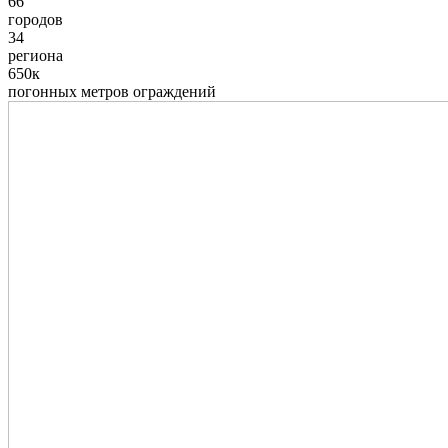
66
городов
34
региона
650к
погонных метров ограждений