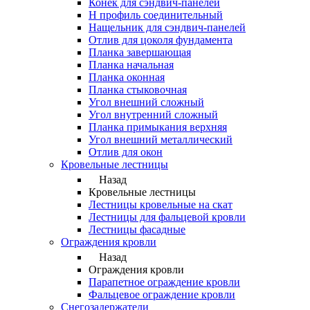
Конек для сэндвич-панелей
Н профиль соединительный
Нащельник для сэндвич-панелей
Отлив для цоколя фундамента
Планка завершающая
Планка начальная
Планка оконная
Планка стыковочная
Угол внешний сложный
Угол внутренний сложный
Планка примыкания верхняя
Угол внешний металлический
Отлив для окон
Кровельные лестницы
Назад
Кровельные лестницы
Лестницы кровельные на скат
Лестницы для фальцевой кровли
Лестницы фасадные
Ограждения кровли
Назад
Ограждения кровли
Парапетное ограждение кровли
Фальцевое ограждение кровли
Снегозадержатели