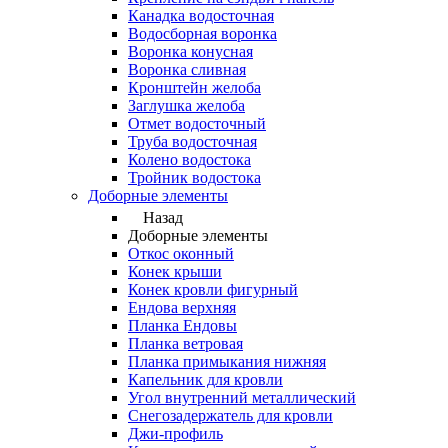
Канадка водосточная
Водосборная воронка
Воронка конусная
Воронка сливная
Кронштейн желоба
Заглушка желоба
Отмет водосточный
Труба водосточная
Колено водостока
Тройник водостока
Доборные элементы
Назад
Доборные элементы
Откос оконный
Конек крыши
Конек кровли фигурный
Ендова верхняя
Планка Ендовы
Планка ветровая
Планка примыкания нижняя
Капельник для кровли
Угол внутренний металлический
Снегозадержатель для кровли
Джи-профиль