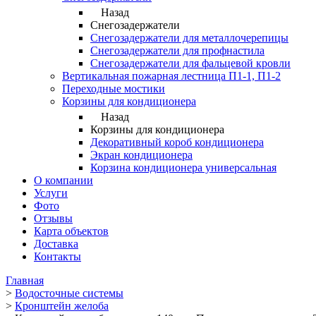
Назад
Снегозадержатели
Снегозадержатели для металлочерепицы
Снегозадержатели для профнастила
Снегозадержатели для фальцевой кровли
Вертикальная пожарная лестница П1-1, П1-2
Переходные мостики
Корзины для кондиционера
Назад
Корзины для кондиционера
Декоративный короб кондиционера
Экран кондиционера
Корзина кондиционера универсальная
О компании
Услуги
Фото
Отзывы
Карта объектов
Доставка
Контакты
Главная
>
Водосточные системы
>
Кронштейн желоба