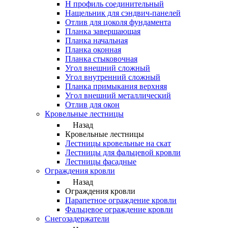
Н профиль соединительный
Нащельник для сэндвич-панелей
Отлив для цоколя фундамента
Планка завершающая
Планка начальная
Планка оконная
Планка стыковочная
Угол внешний сложный
Угол внутренний сложный
Планка примыкания верхняя
Угол внешний металлический
Отлив для окон
Кровельные лестницы
Назад
Кровельные лестницы
Лестницы кровельные на скат
Лестницы для фальцевой кровли
Лестницы фасадные
Ограждения кровли
Назад
Ограждения кровли
Парапетное ограждение кровли
Фальцевое ограждение кровли
Снегозадержатели