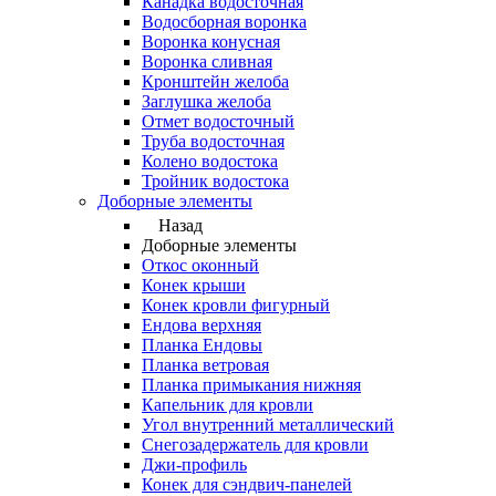
Канадка водосточная
Водосборная воронка
Воронка конусная
Воронка сливная
Кронштейн желоба
Заглушка желоба
Отмет водосточный
Труба водосточная
Колено водостока
Тройник водостока
Доборные элементы
Назад
Доборные элементы
Откос оконный
Конек крыши
Конек кровли фигурный
Ендова верхняя
Планка Ендовы
Планка ветровая
Планка примыкания нижняя
Капельник для кровли
Угол внутренний металлический
Снегозадержатель для кровли
Джи-профиль
Конек для сэндвич-панелей