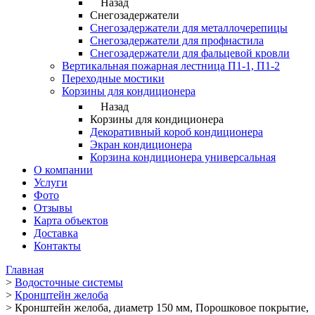
Назад
Снегозадержатели
Снегозадержатели для металлочерепицы
Снегозадержатели для профнастила
Снегозадержатели для фальцевой кровли
Вертикальная пожарная лестница П1-1, П1-2
Переходные мостики
Корзины для кондиционера
Назад
Корзины для кондиционера
Декоративный короб кондиционера
Экран кондиционера
Корзина кондиционера универсальная
О компании
Услуги
Фото
Отзывы
Карта объектов
Доставка
Контакты
Главная
>
Водосточные системы
>
Кронштейн желоба
>
Кронштейн желоба, диаметр 150 мм, Порошковое покрытие,