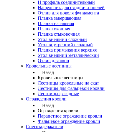
Н профиль соединительный
Нащельник для сэндвич-панелей
Отлив для цоколя фундамента
Планка завершающая
Планка начальная
Планка оконная
Планка стыковочная
Угол внешний сложный
Угол внутренний сложный
Планка примыкания верхняя
Угол внешний металлический
Отлив для окон
Кровельные лестницы
Назад
Кровельные лестницы
Лестницы кровельные на скат
Лестницы для фальцевой кровли
Лестницы фасадные
Ограждения кровли
Назад
Ограждения кровли
Парапетное ограждение кровли
Фальцевое ограждение кровли
Снегозадержатели