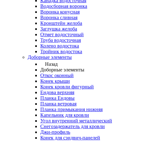
Канадка водосточная
Водосборная воронка
Воронка конусная
Воронка сливная
Кронштейн желоба
Заглушка желоба
Отмет водосточный
Труба водосточная
Колено водостока
Тройник водостока
Доборные элементы
Назад
Доборные элементы
Откос оконный
Конек крыши
Конек кровли фигурный
Ендова верхняя
Планка Ендовы
Планка ветровая
Планка примыкания нижняя
Капельник для кровли
Угол внутренний металлический
Снегозадержатель для кровли
Джи-профиль
Конек для сэндвич-панелей