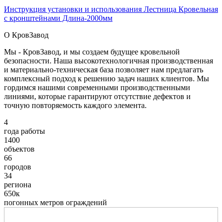
Инструкция установки и использования Лестница Кровельная
с кронштейнами Длина-2000мм
О КровЗавод
Мы - КровЗавод, и мы создаем будущее кровельной
безопасности. Наша высокотехнологичная производственная
и материально-техническая база позволяет нам предлагать
комплексный подход к решению задач наших клиентов. Мы
гордимся нашими современными производственными
линиями, которые гарантируют отсутствие дефектов и
точную повторяемость каждого элемента.
4
года работы
1400
объектов
66
городов
34
региона
650к
погонных метров ограждений