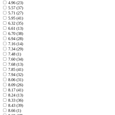
4.96 (
23
)
5.57 (
37
)
5.71 (
27
)
5.95 (
41
)
6.32 (
35
)
6.61 (
13
)
6.70 (
38
)
6.94 (
28
)
7.16 (
14
)
7.34 (
29
)
7.48 (
1
)
7.60 (
34
)
7.68 (
13
)
7.85 (
41
)
7.94 (
32
)
8.06 (
31
)
8.09 (
26
)
8.17 (
41
)
8.24 (
13
)
8.33 (
36
)
8.43 (
39
)
8.66 (
1
)