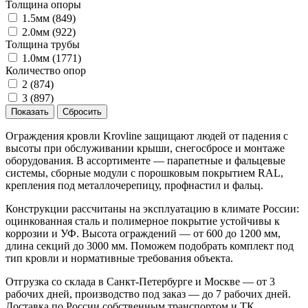
Толщина опоры
1.5мм (
849
)
2.0мм (
922
)
Толщина трубы
1.0мм (
1771
)
Количество опор
2 (
874
)
3 (
897
)
Ограждения кровли Krovline защищают людей от падения с
высоты при обслуживании крыши, снегосбросе и монтаже
оборудования. В ассортименте — парапетные и фальцевые
системы, сборные модули с порошковым покрытием RAL,
крепления под металлочерепицу, профнастил и фальц.
Конструкции рассчитаны на эксплуатацию в климате России:
оцинкованная сталь и полимерное покрытие устойчивы к
коррозии и УФ. Высота ограждений — от 600 до 1200 мм,
длина секций до 3000 мм. Поможем подобрать комплект под
тип кровли и нормативные требования объекта.
Отгрузка со склада в Санкт-Петербурге и Москве — от 3
рабочих дней, производство под заказ — до 7 рабочих дней.
Доставка по России собственным транспортом и ТК.