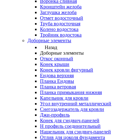
Воронка сливная
Кронштейн желоба
Заглушка желоба
Отмет водосточный
Труба водосточная
Колено водостока
Тройник водостока
Доборные элементы
Назад
Доборные элементы
Откос оконный
Конек крыши
Конек кровли фигурный
Ендова верхняя
Планка Ендовы
Планка ветровая
Планка примыкания нижняя
Капельник для кровли
Угол внутренний металлический
Снегозадержатель для кровли
Джи-профиль
Конек для сэндвич-панелей
Н профиль соединительный
Нащельник для сэндвич-панелей
Отлив для цоколя фундамента