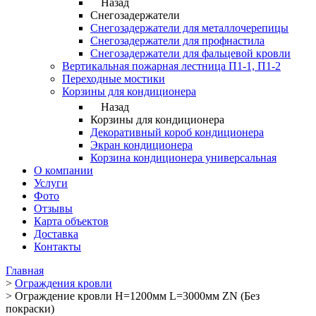
Назад
Снегозадержатели
Снегозадержатели для металлочерепицы
Снегозадержатели для профнастила
Снегозадержатели для фальцевой кровли
Вертикальная пожарная лестница П1-1, П1-2
Переходные мостики
Корзины для кондиционера
Назад
Корзины для кондиционера
Декоративный короб кондиционера
Экран кондиционера
Корзина кондиционера универсальная
О компании
Услуги
Фото
Отзывы
Карта объектов
Доставка
Контакты
Главная
>
Ограждения кровли
>
Ограждение кровли H=1200мм L=3000мм ZN (Без
покраски)