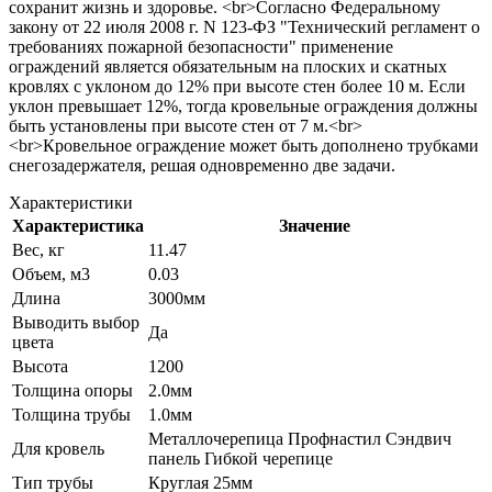
сохранит жизнь и здоровье. <br>Согласно Федеральному
закону от 22 июля 2008 г. N 123-ФЗ "Технический регламент о
требованиях пожарной безопасности" применение
ограждений является обязательным на плоских и скатных
кровлях с уклоном до 12% при высоте стен более 10 м. Если
уклон превышает 12%, тогда кровельные ограждения должны
быть установлены при высоте стен от 7 м.<br>
<br>Кровельное ограждение может быть дополнено трубками
снегозадержателя, решая одновременно две задачи.
Характеристики
Характеристика
Значение
Вес, кг
11.47
Объем, м3
0.03
Длина
3000мм
Выводить выбор
Да
цвета
Высота
1200
Толщина опоры
2.0мм
Толщина трубы
1.0мм
Металлочерепица Профнастил Сэндвич
Для кровель
панель Гибкой черепице
Тип трубы
Круглая 25мм