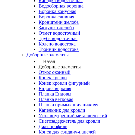
Канадка водосточная
Водосборная воронка
Воронка конусная
Воронка сливная
Кронштейн желоба
Заглушка желоба
Отмет водосточный
Труба водосточная
Колено водостока
Тройник водостока
Доборные элементы
Назад
Доборные элементы
Откос оконный
Конек крыши
Конек кровли фигурный
Ендова верхняя
Планка Ендовы
Планка ветровая
Планка примыкания нижняя
Капельник для кровли
Угол внутренний металлический
Снегозадержатель для кровли
Джи-профиль
Конек для сэндвич-панелей