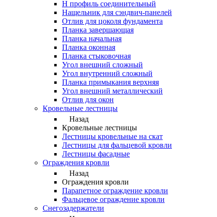
Н профиль соединительный
Нащельник для сэндвич-панелей
Отлив для цоколя фундамента
Планка завершающая
Планка начальная
Планка оконная
Планка стыковочная
Угол внешний сложный
Угол внутренний сложный
Планка примыкания верхняя
Угол внешний металлический
Отлив для окон
Кровельные лестницы
Назад
Кровельные лестницы
Лестницы кровельные на скат
Лестницы для фальцевой кровли
Лестницы фасадные
Ограждения кровли
Назад
Ограждения кровли
Парапетное ограждение кровли
Фальцевое ограждение кровли
Снегозадержатели