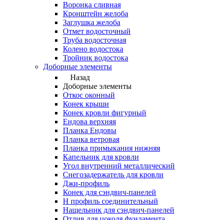
Воронка сливная
Кронштейн желоба
Заглушка желоба
Отмет водосточный
Труба водосточная
Колено водостока
Тройник водостока
Доборные элементы
Назад
Доборные элементы
Откос оконный
Конек крыши
Конек кровли фигурный
Ендова верхняя
Планка Ендовы
Планка ветровая
Планка примыкания нижняя
Капельник для кровли
Угол внутренний металлический
Снегозадержатель для кровли
Джи-профиль
Конек для сэндвич-панелей
Н профиль соединительный
Нащельник для сэндвич-панелей
Отлив для цоколя фундамента