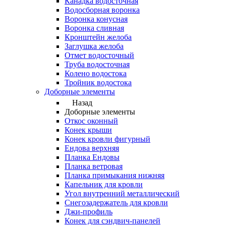
Канадка водосточная
Водосборная воронка
Воронка конусная
Воронка сливная
Кронштейн желоба
Заглушка желоба
Отмет водосточный
Труба водосточная
Колено водостока
Тройник водостока
Доборные элементы
Назад
Доборные элементы
Откос оконный
Конек крыши
Конек кровли фигурный
Ендова верхняя
Планка Ендовы
Планка ветровая
Планка примыкания нижняя
Капельник для кровли
Угол внутренний металлический
Снегозадержатель для кровли
Джи-профиль
Конек для сэндвич-панелей