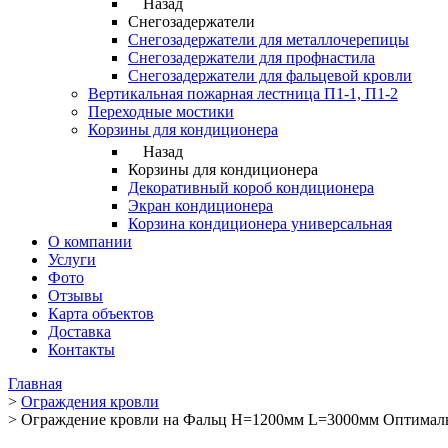
Назад
Снегозадержатели
Снегозадержатели для металлочерепицы
Снегозадержатели для профнастила
Снегозадержатели для фальцевой кровли
Вертикальная пожарная лестница П1-1, П1-2
Переходные мостики
Корзины для кондиционера
Назад
Корзины для кондиционера
Декоративный короб кондиционера
Экран кондиционера
Корзина кондиционера универсальная
О компании
Услуги
Фото
Отзывы
Карта объектов
Доставка
Контакты
Главная
>
Ограждения кровли
>
Ограждение кровли на Фальц H=1200мм L=3000мм Оптимал