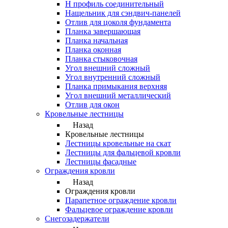
Н профиль соединительный
Нащельник для сэндвич-панелей
Отлив для цоколя фундамента
Планка завершающая
Планка начальная
Планка оконная
Планка стыковочная
Угол внешний сложный
Угол внутренний сложный
Планка примыкания верхняя
Угол внешний металлический
Отлив для окон
Кровельные лестницы
Назад
Кровельные лестницы
Лестницы кровельные на скат
Лестницы для фальцевой кровли
Лестницы фасадные
Ограждения кровли
Назад
Ограждения кровли
Парапетное ограждение кровли
Фальцевое ограждение кровли
Снегозадержатели