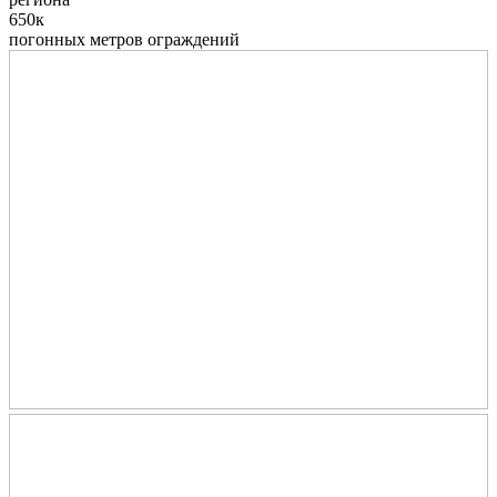
650к
погонных метров ограждений