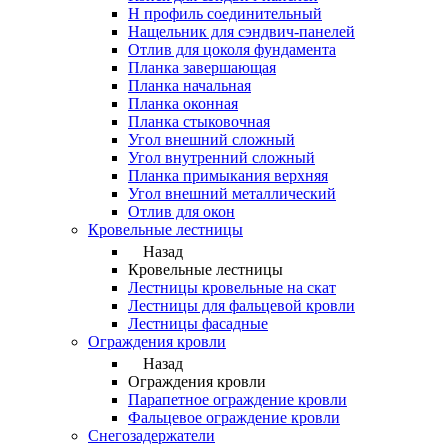
Н профиль соединительный
Нащельник для сэндвич-панелей
Отлив для цоколя фундамента
Планка завершающая
Планка начальная
Планка оконная
Планка стыковочная
Угол внешний сложный
Угол внутренний сложный
Планка примыкания верхняя
Угол внешний металлический
Отлив для окон
Кровельные лестницы
Назад
Кровельные лестницы
Лестницы кровельные на скат
Лестницы для фальцевой кровли
Лестницы фасадные
Ограждения кровли
Назад
Ограждения кровли
Парапетное ограждение кровли
Фальцевое ограждение кровли
Снегозадержатели