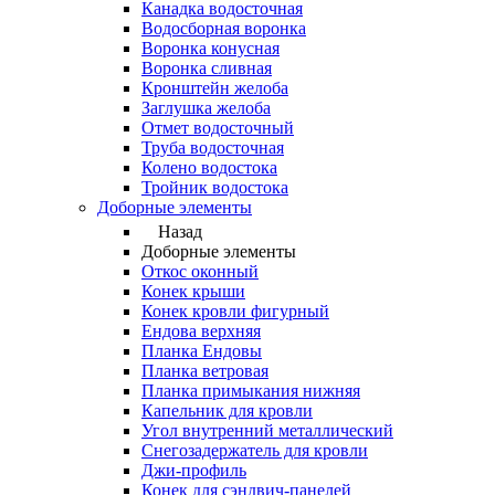
Канадка водосточная
Водосборная воронка
Воронка конусная
Воронка сливная
Кронштейн желоба
Заглушка желоба
Отмет водосточный
Труба водосточная
Колено водостока
Тройник водостока
Доборные элементы
Назад
Доборные элементы
Откос оконный
Конек крыши
Конек кровли фигурный
Ендова верхняя
Планка Ендовы
Планка ветровая
Планка примыкания нижняя
Капельник для кровли
Угол внутренний металлический
Снегозадержатель для кровли
Джи-профиль
Конек для сэндвич-панелей