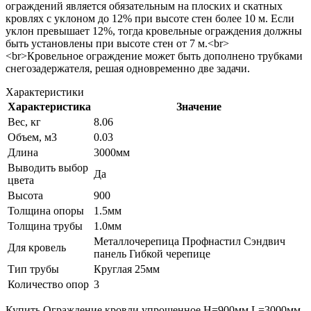
ограждений является обязательным на плоских и скатных
кровлях с уклоном до 12% при высоте стен более 10 м. Если
уклон превышает 12%, тогда кровельные ограждения должны
быть установлены при высоте стен от 7 м.<br>
<br>Кровельное ограждение может быть дополнено трубками
снегозадержателя, решая одновременно две задачи.
Характеристики
Характеристика
Значение
Вес, кг
8.06
Объем, м3
0.03
Длина
3000мм
Выводить выбор
Да
цвета
Высота
900
Толщина опоры
1.5мм
Толщина трубы
1.0мм
Металлочерепица Профнастил Сэндвич
Для кровель
панель Гибкой черепице
Тип трубы
Круглая 25мм
Количество опор
3
Купить Ограждение кровли упрощенное H=900мм L=3000мм