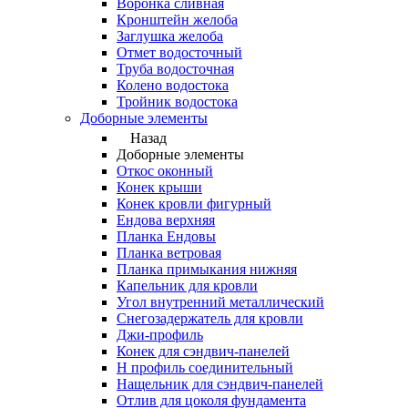
Воронка сливная
Кронштейн желоба
Заглушка желоба
Отмет водосточный
Труба водосточная
Колено водостока
Тройник водостока
Доборные элементы
Назад
Доборные элементы
Откос оконный
Конек крыши
Конек кровли фигурный
Ендова верхняя
Планка Ендовы
Планка ветровая
Планка примыкания нижняя
Капельник для кровли
Угол внутренний металлический
Снегозадержатель для кровли
Джи-профиль
Конек для сэндвич-панелей
Н профиль соединительный
Нащельник для сэндвич-панелей
Отлив для цоколя фундамента