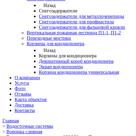
Назад
Снегозадержатели
Снегозадержатели для металлочерепицы
Снегозадержатели для профнастила
Снегозадержатели для фальцевой кровли
Вертикальная пожарная лестница П1-1, П1-2
Переходные мостики
Корзины для кондиционера
Назад
Корзины для кондиционера
Декоративный короб кондиционера
Экран кондиционера
Корзина кондиционера универсальная
О компании
Услуги
Фото
Отзывы
Карта объектов
Доставка
Контакты
Главная
>
Водосточные системы
>
Воронка сливная