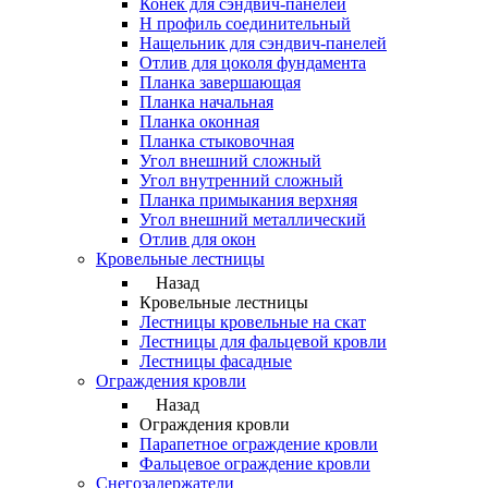
Конек для сэндвич-панелей
Н профиль соединительный
Нащельник для сэндвич-панелей
Отлив для цоколя фундамента
Планка завершающая
Планка начальная
Планка оконная
Планка стыковочная
Угол внешний сложный
Угол внутренний сложный
Планка примыкания верхняя
Угол внешний металлический
Отлив для окон
Кровельные лестницы
Назад
Кровельные лестницы
Лестницы кровельные на скат
Лестницы для фальцевой кровли
Лестницы фасадные
Ограждения кровли
Назад
Ограждения кровли
Парапетное ограждение кровли
Фальцевое ограждение кровли
Снегозадержатели