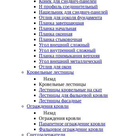
Конек для сэндвич-панелей
Н профиль соединительный
Нащельник для сэндвич-панелей
Отлив для цоколя фундамента
Планка завершающая
Планка начальная
Планка оконная
Планка стыковочная
Угол внешний сложный
Угол внутренний сложный
Планка примыкания верхняя
Угол внешний металлический
Отлив для окон
Кровельные лестницы
Назад
Кровельные лестницы
Лестницы кровельные на скат
Лестницы для фальцевой кровли
Лестницы фасадные
Ограждения кровли
Назад
Ограждения кровли
Парапетное ограждение кровли
Фальцевое ограждение кровли
Снегозадержатели