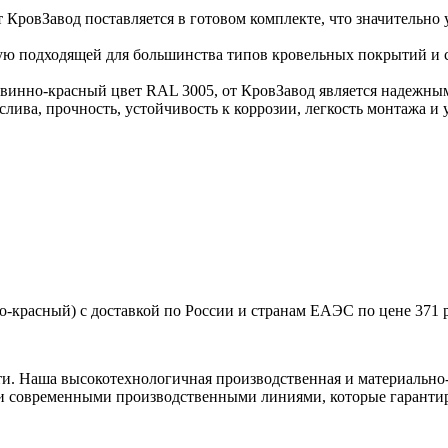
т КровЗавод поставляется в готовом комплекте, что значительно 
ную подходящей для большинства типов кровельных покрытий и с
в винно-красный цвет RAL 3005, от КровЗавод является надежн
ива, прочность, устойчивость к коррозии, легкость монтажа и 
о-красный) с доставкой по России и странам ЕАЭС по цене 371 
ти. Наша высокотехнологичная производственная и материально-
и современными производственными линиями, которые гарантир