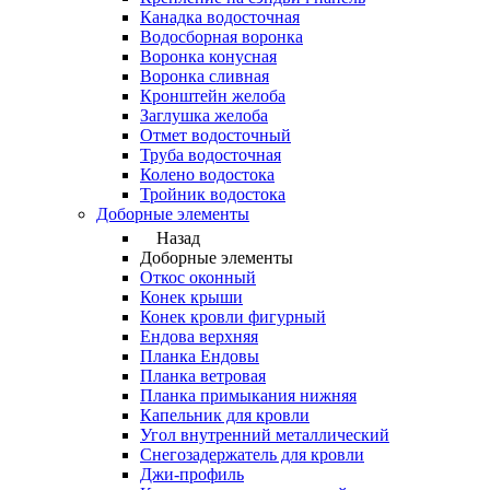
Канадка водосточная
Водосборная воронка
Воронка конусная
Воронка сливная
Кронштейн желоба
Заглушка желоба
Отмет водосточный
Труба водосточная
Колено водостока
Тройник водостока
Доборные элементы
Назад
Доборные элементы
Откос оконный
Конек крыши
Конек кровли фигурный
Ендова верхняя
Планка Ендовы
Планка ветровая
Планка примыкания нижняя
Капельник для кровли
Угол внутренний металлический
Снегозадержатель для кровли
Джи-профиль