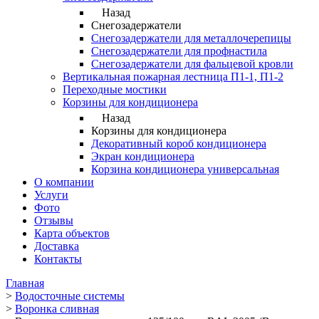
Назад
Снегозадержатели
Снегозадержатели для металлочерепицы
Снегозадержатели для профнастила
Снегозадержатели для фальцевой кровли
Вертикальная пожарная лестница П1-1, П1-2
Переходные мостики
Корзины для кондиционера
Назад
Корзины для кондиционера
Декоративный короб кондиционера
Экран кондиционера
Корзина кондиционера универсальная
О компании
Услуги
Фото
Отзывы
Карта объектов
Доставка
Контакты
Главная
>
Водосточные системы
>
Воронка сливная