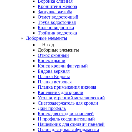
Воронка сливная
Кронштейн желоба
Заглушка желоба
Отмет водосточный
Труба водосточная
Колено водостока
Тройник водостока
Доборные элементы
Назад
Доборные элементы
Откос оконный
Конек крыши
Конек кровли фигурный
Ендова верхняя
Планка Ендовы
Планка ветровая
Планка примыкания нижняя
Капельник для кровли
Угол внутренний металлический
Снегозадержатель для кровли
Джи-профиль
Конек для сэндвич-панелей
Н профиль соединительный
Нащельник для сэндвич-панелей
Отлив для цоколя фундамента