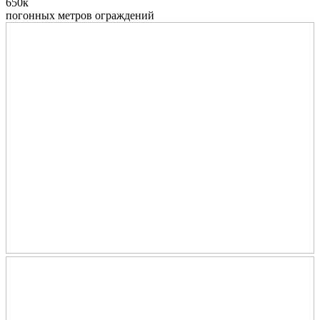
650к
погонных метров ограждений