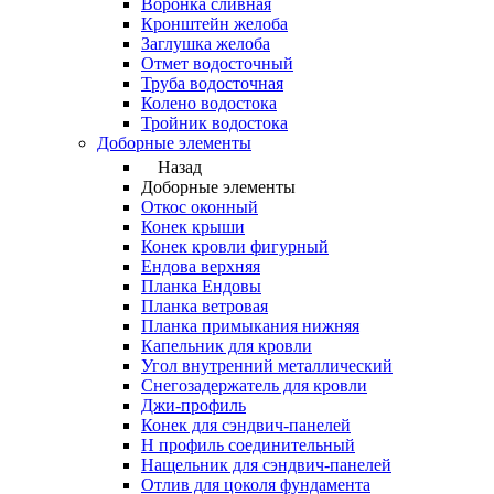
Воронка сливная
Кронштейн желоба
Заглушка желоба
Отмет водосточный
Труба водосточная
Колено водостока
Тройник водостока
Доборные элементы
Назад
Доборные элементы
Откос оконный
Конек крыши
Конек кровли фигурный
Ендова верхняя
Планка Ендовы
Планка ветровая
Планка примыкания нижняя
Капельник для кровли
Угол внутренний металлический
Снегозадержатель для кровли
Джи-профиль
Конек для сэндвич-панелей
Н профиль соединительный
Нащельник для сэндвич-панелей
Отлив для цоколя фундамента