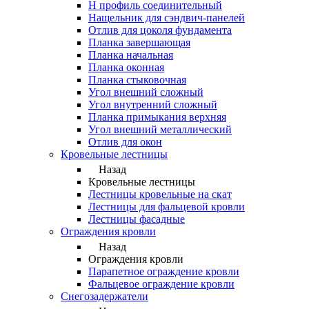
Н профиль соединительный
Нащельник для сэндвич-панелей
Отлив для цоколя фундамента
Планка завершающая
Планка начальная
Планка оконная
Планка стыковочная
Угол внешний сложный
Угол внутренний сложный
Планка примыкания верхняя
Угол внешний металлический
Отлив для окон
Кровельные лестницы
Назад
Кровельные лестницы
Лестницы кровельные на скат
Лестницы для фальцевой кровли
Лестницы фасадные
Ограждения кровли
Назад
Ограждения кровли
Парапетное ограждение кровли
Фальцевое ограждение кровли
Снегозадержатели