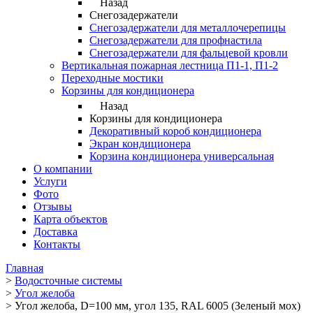
Назад
Снегозадержатели
Снегозадержатели для металлочерепицы
Снегозадержатели для профнастила
Снегозадержатели для фальцевой кровли
Вертикальная пожарная лестница П1-1, П1-2
Переходные мостики
Корзины для кондиционера
Назад
Корзины для кондиционера
Декоративный короб кондиционера
Экран кондиционера
Корзина кондиционера универсальная
О компании
Услуги
Фото
Отзывы
Карта объектов
Доставка
Контакты
Главная
>
Водосточные системы
>
Угол желоба
>
Угол желоба, D=100 мм, угол 135, RAL 6005 (Зеленый мох)