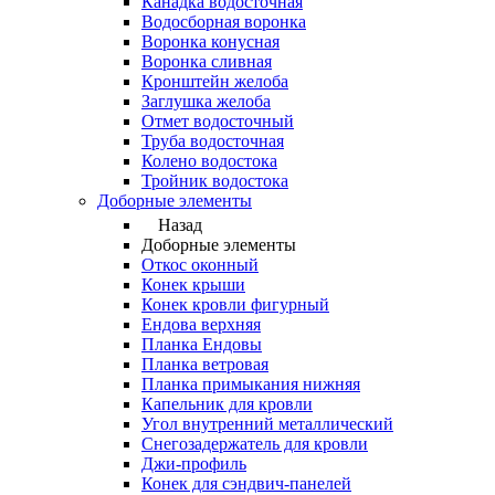
Канадка водосточная
Водосборная воронка
Воронка конусная
Воронка сливная
Кронштейн желоба
Заглушка желоба
Отмет водосточный
Труба водосточная
Колено водостока
Тройник водостока
Доборные элементы
Назад
Доборные элементы
Откос оконный
Конек крыши
Конек кровли фигурный
Ендова верхняя
Планка Ендовы
Планка ветровая
Планка примыкания нижняя
Капельник для кровли
Угол внутренний металлический
Снегозадержатель для кровли
Джи-профиль
Конек для сэндвич-панелей