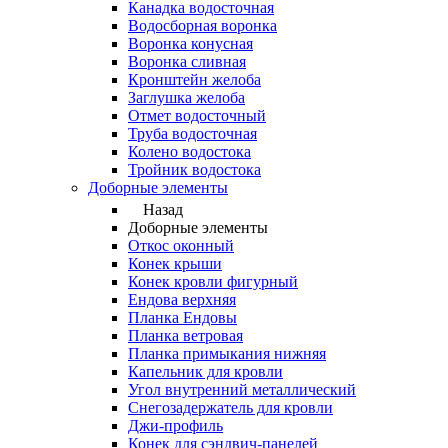
Канадка водосточная
Водосборная воронка
Воронка конусная
Воронка сливная
Кронштейн желоба
Заглушка желоба
Отмет водосточный
Труба водосточная
Колено водостока
Тройник водостока
Доборные элементы
Назад
Доборные элементы
Откос оконный
Конек крыши
Конек кровли фигурный
Ендова верхняя
Планка Ендовы
Планка ветровая
Планка примыкания нижняя
Капельник для кровли
Угол внутренний металлический
Снегозадержатель для кровли
Джи-профиль
Конек для сэндвич-панелей