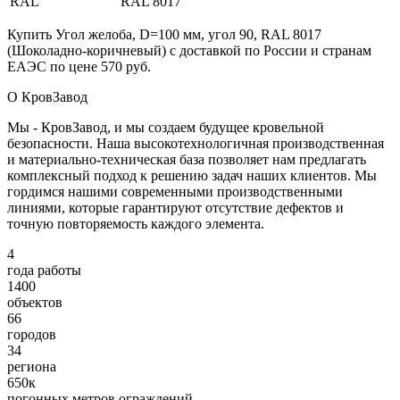
RAL
RAL 8017
Купить Угол желоба, D=100 мм, угол 90, RAL 8017
(Шоколадно-коричневый) с доставкой по России и странам
ЕАЭС по цене 570 руб.
О КровЗавод
Мы - КровЗавод, и мы создаем будущее кровельной
безопасности. Наша высокотехнологичная производственная
и материально-техническая база позволяет нам предлагать
комплексный подход к решению задач наших клиентов. Мы
гордимся нашими современными производственными
линиями, которые гарантируют отсутствие дефектов и
точную повторяемость каждого элемента.
4
года работы
1400
объектов
66
городов
34
региона
650к
погонных метров ограждений