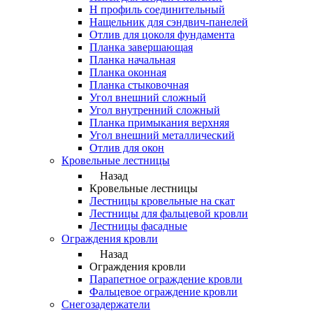
Н профиль соединительный
Нащельник для сэндвич-панелей
Отлив для цоколя фундамента
Планка завершающая
Планка начальная
Планка оконная
Планка стыковочная
Угол внешний сложный
Угол внутренний сложный
Планка примыкания верхняя
Угол внешний металлический
Отлив для окон
Кровельные лестницы
Назад
Кровельные лестницы
Лестницы кровельные на скат
Лестницы для фальцевой кровли
Лестницы фасадные
Ограждения кровли
Назад
Ограждения кровли
Парапетное ограждение кровли
Фальцевое ограждение кровли
Снегозадержатели