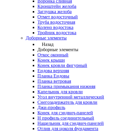
Воронка сливная
Кронштейн желоба
Заглушка желоба
Отмет водосточный
Труба водосточная
Колено водостока
Тройник водостока
Доборные элементы
Назад
Доборные элементы
Откос оконный
Конек крыши
Конек кровли фигурный
Ендова верхняя
Планка Ендовы
Планка ветровая
Планка примыкания нижняя
Капельник для кровли
Угол внутренний металлический
Снегозадержатель для кровли
Джи-профиль
Конек для сэндвич-панелей
Н профиль соединительный
Нащельник для сэндвич-панелей
Отлив для цоколя фундамента