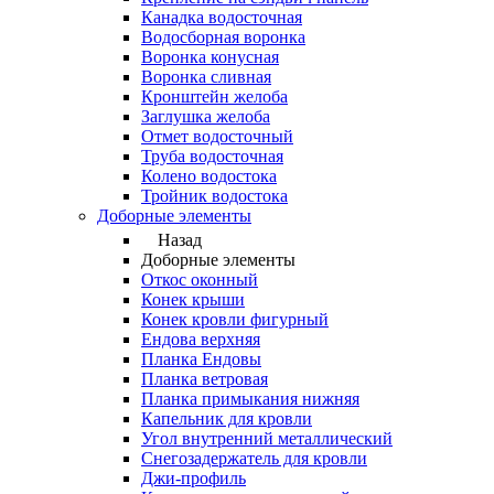
Канадка водосточная
Водосборная воронка
Воронка конусная
Воронка сливная
Кронштейн желоба
Заглушка желоба
Отмет водосточный
Труба водосточная
Колено водостока
Тройник водостока
Доборные элементы
Назад
Доборные элементы
Откос оконный
Конек крыши
Конек кровли фигурный
Ендова верхняя
Планка Ендовы
Планка ветровая
Планка примыкания нижняя
Капельник для кровли
Угол внутренний металлический
Снегозадержатель для кровли
Джи-профиль