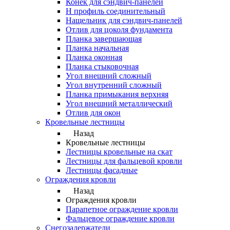
Конек для сэндвич-панелей
Н профиль соединительный
Нащельник для сэндвич-панелей
Отлив для цоколя фундамента
Планка завершающая
Планка начальная
Планка оконная
Планка стыковочная
Угол внешний сложный
Угол внутренний сложный
Планка примыкания верхняя
Угол внешний металлический
Отлив для окон
Кровельные лестницы
Назад
Кровельные лестницы
Лестницы кровельные на скат
Лестницы для фальцевой кровли
Лестницы фасадные
Ограждения кровли
Назад
Ограждения кровли
Парапетное ограждение кровли
Фальцевое ограждение кровли
Снегозадержатели