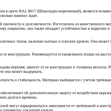
ием в цвете RAL 8017 (Шоколадно-коричневый), является незаме
сколько важных задач.
 прочности и долговечности. Изготовлена из качественного ма
вому покрытию, она также обладает устойчивостью к коррозии 
азличных типов, включая скатные и плоские кровли. Она может 
 ее конструкции. Рекомендуется устанавливать опоры на расстоя
дова верхняя, зависит от ее конструкции и толщины металла. Р
рую она может выдержать.
 прочность и стабильность. Материал выбирается с учетом треб
 обеспечивает ей дополнительную защиту от воздействия окруж
ении долгого времени.
ней могут варьироваться в зависимости от требований и констр
е параметры для вашей кровли.