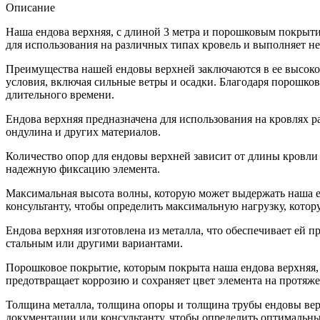
Описание
Наша ендова верхняя, с длиной 3 метра и порошковым покрыт
для использования на различных типах кровель и выполняет не
Преимущества нашей ендовы верхней заключаются в ее высокой
условия, включая сильные ветры и осадки. Благодаря порошко
длительного времени.
Ендова верхняя предназначена для использования на кровлях р
ондулина и других материалов.
Количество опор для ендовы верхней зависит от длины кровли и
надежную фиксацию элемента.
Максимальная высота волны, которую может выдержать наша ен
консультанту, чтобы определить максимальную нагрузку, кото
Ендова верхняя изготовлена из металла, что обеспечивает ей
стальным или другими вариантами.
Порошковое покрытие, которым покрыта наша ендова верхняя,
предотвращает коррозию и сохраняет цвет элемента на протяж
Толщина металла, толщина опоры и толщина трубы ендовы верх
документации или консультанту, чтобы определить оптимальны