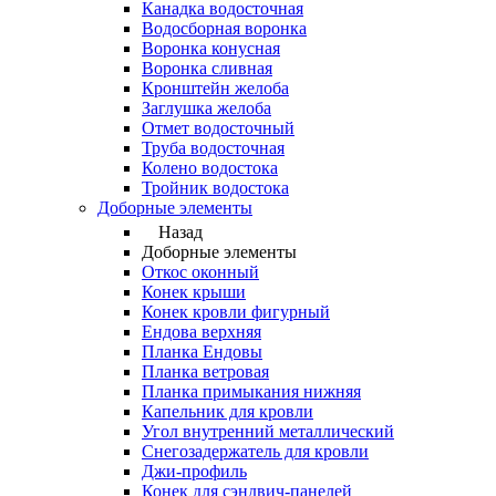
Канадка водосточная
Водосборная воронка
Воронка конусная
Воронка сливная
Кронштейн желоба
Заглушка желоба
Отмет водосточный
Труба водосточная
Колено водостока
Тройник водостока
Доборные элементы
Назад
Доборные элементы
Откос оконный
Конек крыши
Конек кровли фигурный
Ендова верхняя
Планка Ендовы
Планка ветровая
Планка примыкания нижняя
Капельник для кровли
Угол внутренний металлический
Снегозадержатель для кровли
Джи-профиль
Конек для сэндвич-панелей