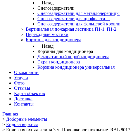
Назад
Снегозадержатели
Снегозадержатели для металлочерепицы
Снегозадержатели для профнастила
Снегозадержатели для фальцевой кровли
Вертикальная пожарная лестница П1-1, П1-2
Переходные мостики
Корзины для кондиционера
Назад
Корзины для кондиционера
Декоративный короб кондиционера
Экран кондиционера
Корзина кондиционера универсальная
О компании
Услуги
Фото
Отзывы
Карта объектов
Доставка
Контакты
Главная
>
Доборные элементы
>
Ендова верхняя
>
Ендова верхняя, длина 3 м, Порошковое покрытие, RAL 801