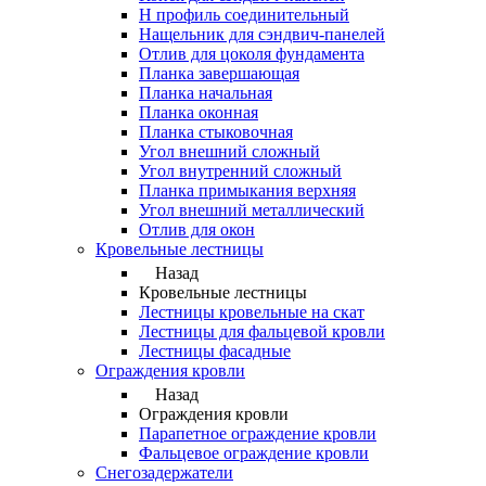
Н профиль соединительный
Нащельник для сэндвич-панелей
Отлив для цоколя фундамента
Планка завершающая
Планка начальная
Планка оконная
Планка стыковочная
Угол внешний сложный
Угол внутренний сложный
Планка примыкания верхняя
Угол внешний металлический
Отлив для окон
Кровельные лестницы
Назад
Кровельные лестницы
Лестницы кровельные на скат
Лестницы для фальцевой кровли
Лестницы фасадные
Ограждения кровли
Назад
Ограждения кровли
Парапетное ограждение кровли
Фальцевое ограждение кровли
Снегозадержатели