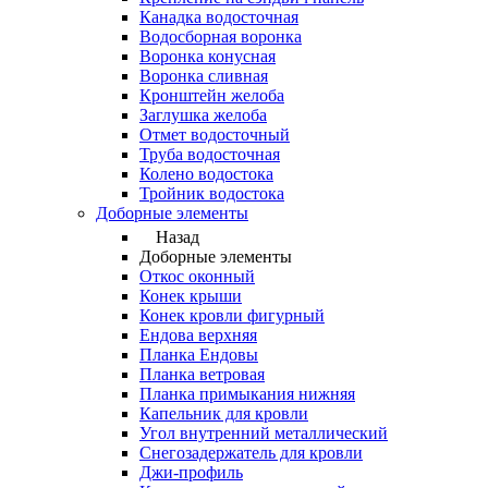
Канадка водосточная
Водосборная воронка
Воронка конусная
Воронка сливная
Кронштейн желоба
Заглушка желоба
Отмет водосточный
Труба водосточная
Колено водостока
Тройник водостока
Доборные элементы
Назад
Доборные элементы
Откос оконный
Конек крыши
Конек кровли фигурный
Ендова верхняя
Планка Ендовы
Планка ветровая
Планка примыкания нижняя
Капельник для кровли
Угол внутренний металлический
Снегозадержатель для кровли
Джи-профиль