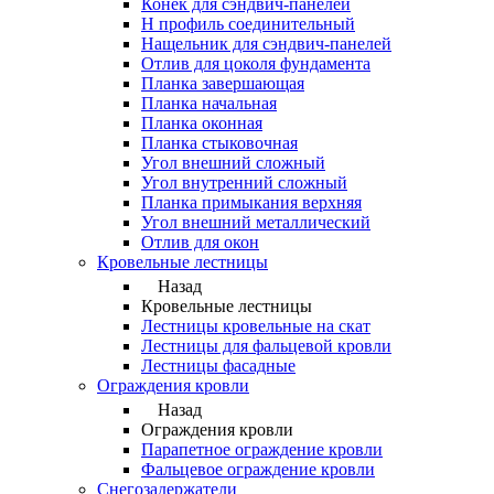
Конек для сэндвич-панелей
Н профиль соединительный
Нащельник для сэндвич-панелей
Отлив для цоколя фундамента
Планка завершающая
Планка начальная
Планка оконная
Планка стыковочная
Угол внешний сложный
Угол внутренний сложный
Планка примыкания верхняя
Угол внешний металлический
Отлив для окон
Кровельные лестницы
Назад
Кровельные лестницы
Лестницы кровельные на скат
Лестницы для фальцевой кровли
Лестницы фасадные
Ограждения кровли
Назад
Ограждения кровли
Парапетное ограждение кровли
Фальцевое ограждение кровли
Снегозадержатели