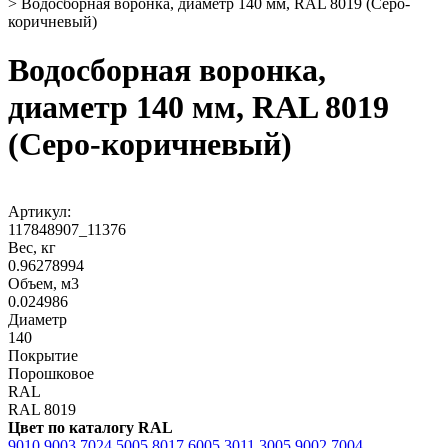
>
Водосборная воронка, диаметр 140 мм, RAL 8019 (Серо-
коричневый)
Водосборная воронка,
диаметр 140 мм, RAL 8019
(Серо-коричневый)
Артикул:
117848907_11376
Вес, кг
0.96278994
Объем, м3
0.024986
Диаметр
140
Покрытие
Порошковое
RAL
RAL 8019
Цвет по каталогу RAL
9010
9003
7024
5005
8017
6005
3011
3005
9002
7004