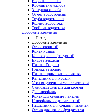
Воронка сливная
Кронштейн желоба
Заглушка желоба
Отмет водосточный
Труба водосточная
Колено водостока
Тройник водостока
Доборные элементы
Назад
Доборные элементы
Откос оконный
Конек крыши
Конек кровли фигурный
Ендова верхняя
Планка Ендовы
Планка ветровая
Планка примыкания нижняя
Капельник для кровли
Угол внутренний металлический
Снегозадержатель для кровли
Джи-профиль
Конек для сэндвич-панелей
Н профиль соединительный
Нащельник для сэндвич-панелей
Отлив для цоколя фундамента