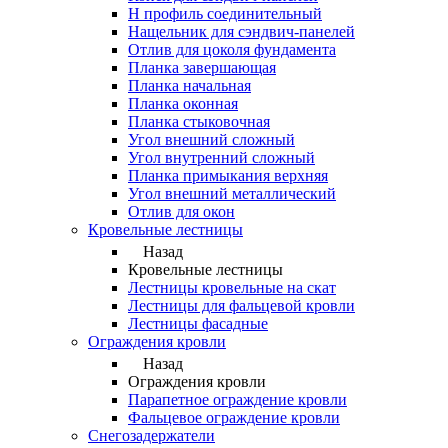
Н профиль соединительный
Нащельник для сэндвич-панелей
Отлив для цоколя фундамента
Планка завершающая
Планка начальная
Планка оконная
Планка стыковочная
Угол внешний сложный
Угол внутренний сложный
Планка примыкания верхняя
Угол внешний металлический
Отлив для окон
Кровельные лестницы
Назад
Кровельные лестницы
Лестницы кровельные на скат
Лестницы для фальцевой кровли
Лестницы фасадные
Ограждения кровли
Назад
Ограждения кровли
Парапетное ограждение кровли
Фальцевое ограждение кровли
Снегозадержатели