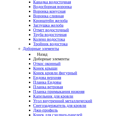
Канадка водосточная
Водосборная воронка
Воронка конусная
Воронка сливная
Кронштейн желоба
Заглушка желоба
Отмет водосточный
Труба водосточная
Колено водостока
Тройник водостока
Доборные элементы
Назад
Доборные элементы
Откос оконный
Конек крыши
Конек кровли фигурный
Ендова верхняя
Планка Ендовы
Планка ветровая
Планка примыкания нижняя
Капельник для кровли
Угол внутренний металлический
Снегозадержатель для кровли
Джи-профиль
Конек для сэндвич-панелей